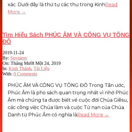
xác. Dưới đây là thứ tự các thư trong Kinh
Read
More →
Tìm Hiểu Sách PHÚC ÂM VÀ CÔNG VỤ TÔNG
ĐỒ
2019-11-24
By:
Suyniem
On:
Tháng Mười Một 24, 2019
In:
Kinh Thánh
,
Tài Liệu
With:
0 Comments
PHÚC ÂM VÀ CÔNG VỤ TÔNG ĐỒ Trong Tân ước,
Phúc Âm là pho sách quan trọng nhất vì nhờ Phúc
Âm mà chúng ta được biết về cuộc đời Chúa Giêsu,
các công việc Chúa làm và cuộc Tử nạn của Chúa.
Danh từ Phúc Âm có nghĩa là
Read More →