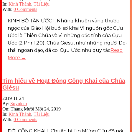
In:
Kinh Thánh
,
Tài Liệu
With:
0 Comments
KINH BỘ TÂN ƯỚC 1. Những khuôn vàng thước
ngọc của Giáo Hội buổi sơ khai Vì nguồn gốc Cựu
Ước là Thiên Chúa và vì những đặc tính của Cựu
Ước (2 Phr 1,20), Chúa Giêsu, như những người Do-
thái ngoan đạo, đã coi Cựu Ước như quy tắc
Read
More →
Tìm hiểu về Hoạt Động Công Khai của Chúa
Giêsu
2019-11-24
By:
Suyniem
On:
Tháng Mười Một 24, 2019
In:
Kinh Thánh
,
Tài Liệu
With:
0 Comments
ĐỜI CÔNG KHAI 1. Chuẩn bị Tin Mừng Cứu độ nơi