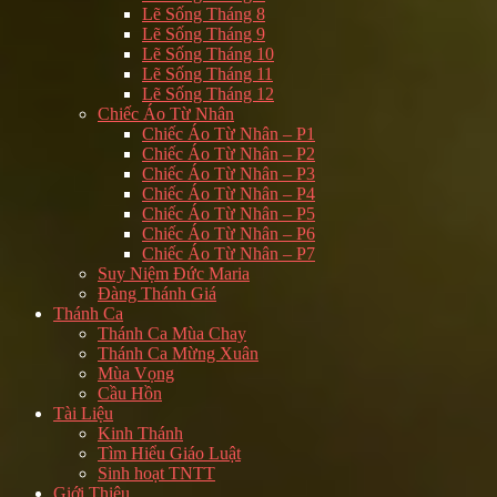
Lẽ Sống Tháng 8
Lẽ Sống Tháng 9
Lẽ Sống Tháng 10
Lẽ Sống Tháng 11
Lẽ Sống Tháng 12
Chiếc Áo Từ Nhân
Chiếc Áo Từ Nhân – P1
Chiếc Áo Từ Nhân – P2
Chiếc Áo Từ Nhân – P3
Chiếc Áo Từ Nhân – P4
Chiếc Áo Từ Nhân – P5
Chiếc Áo Từ Nhân – P6
Chiếc Áo Từ Nhân – P7
Suy Niệm Đức Maria
Đàng Thánh Giá
Thánh Ca
Thánh Ca Mùa Chay
Thánh Ca Mừng Xuân
Mùa Vọng
Cầu Hồn
Tài Liệu
Kinh Thánh
Tìm Hiểu Giáo Luật
Sinh hoạt TNTT
Giới Thiệu