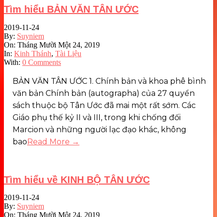
Tìm hiểu BẢN VĂN TÂN ƯỚC
2019-11-24
By:
Suyniem
On:
Tháng Mười Một 24, 2019
In:
Kinh Thánh
,
Tài Liệu
With:
0 Comments
BẢN VĂN TÂN ƯỚC 1. Chính bản và khoa phê bình
văn bản Chính bản (autographa) của 27 quyển
sách thuộc bộ Tân Ước đã mai một rất sớm. Các
Giáo phụ thế kỷ II và III, trong khi chống đối
Marcion và những người lạc đạo khác, không
bao
Read More →
Tìm hiểu về KINH BỘ TÂN ƯỚC
2019-11-24
By:
Suyniem
On:
Tháng Mười Một 24, 2019