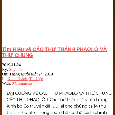
Tìm Hiểu về CÁC THƯ THÁNH PHAOLÔ VÀ
THƯ CHUNG
2019-11-24
By:
Suyniem
On:
Tháng Mười Một 24, 2019
In:
Kinh Thánh
,
Tài Liệu
With:
0 Comments
ĐẠI CƯƠNG VỀ CÁC THƯ PHAOLÔ VÀ THƯ CHUNG
CÁC THƯ PHAOLÔ 1. Các thư thánh Phaolô trong
Kinh bộ Cổ truyền đã lưu lại cho chúng ta 14 thư
thánh Phaolô. Trong toàn thể có thể coi là chính