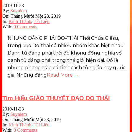
2019-11-23
By:
Suyniem
On:
Tháng Mười Một 23, 2019
In:
Kinh Thánh
,
Tài Liệu
With:
0 Comments
NHỮNG ĐẢNG PHÁI DO-THÁI Thời Chúa Giêsu,
trong đạo Do-thái có nhiều nhóm khác biệt nhau.
Danh từ đảng phái thời đó không đồng nghĩa với
danh từ đảng phái trong thế giới hiện đại. Đó là
những phong trào có tính cách tôn giáo hay quốc
gia. Những đảng
Read More →
Tìm Hiểu GIÁO THUYẾT ĐẠO DO THÁI
2019-11-23
By:
Suyniem
On:
Tháng Mười Một 23, 2019
In:
Kinh Thánh
,
Tài Liệu
With:
0 Comments