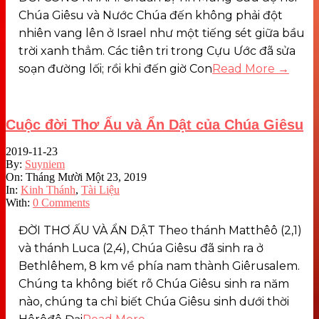
Chúa Giêsu và Nước Chúa đến không phải đột
nhiên vang lên ở Israel như một tiếng sét giữa bầu
trời xanh thẳm. Các tiên tri trong Cựu Ước đã sửa
soạn đường lối; rồi khi đến giờ Con
Read More →
Cuộc đời Thơ Ấu và Ẩn Dật của Chúa Giêsu
2019-11-23
By:
Suyniem
On:
Tháng Mười Một 23, 2019
In:
Kinh Thánh
,
Tài Liệu
With:
0 Comments
ĐỜI THƠ ẤU VÀ ẨN DẬT Theo thánh Matthêô (2,1)
và thánh Luca (2,4), Chúa Giêsu đã sinh ra ở
Bethlêhem, 8 km về phía nam thành Giêrusalem.
Chúng ta không biết rõ Chúa Giêsu sinh ra năm
nào, chúng ta chỉ biết Chúa Giêsu sinh dưới thời