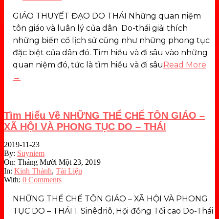
GIÁO THUYẾT ĐẠO DO THÁI Những quan niệm
tôn giáo và luân lý của dân Do-thái giải thích
những biến cố lịch sử cũng như những phong tục
đặc biệt của dân đó. Tìm hiểu và đi sâu vào những
quan niệm đó, tức là tìm hiểu và đi sâu
Read More
→
Tìm Hiểu Về NHỮNG THỂ CHẾ TÔN GIÁO –
XÃ HỘI VÀ PHONG TỤC DO – THÁI
2019-11-23
By:
Suyniem
On:
Tháng Mười Một 23, 2019
In:
Kinh Thánh
,
Tài Liệu
With:
0 Comments
NHỮNG THỂ CHẾ TÔN GIÁO – XÃ HỘI VÀ PHONG
TỤC DO – THÁI 1. Sinêdriô, Hội đồng Tối cao Do-Thái