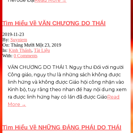
Hêrôđê Đại
Read More →
Tìm Hiểu Về VĂN CHƯƠNG DO THÁI
2019-11-23
By:
Suyniem
On:
Tháng Mười Một 23, 2019
In:
Kinh Thánh
,
Tài Liệu
With:
0 Comments
VĂN CHƯƠNG DO THÁI 1. Ngụy thư Đối với người
Công giáo, ngụy thư là những sách không được
linh hứng và không được Giáo hội công nhận vào
Kinh bộ, tuy rằng theo nhan đề hay nội dung xem
ra được linh hứng hay có lần đã được Giáo
Read
More →
Tìm Hiểu Về NHỮNG ĐẢNG PHÁI DO THÁI