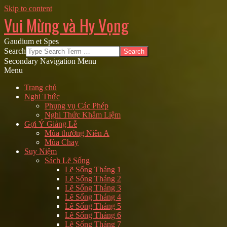
Skip to content
Vui Mừng và Hy Vọng
Gaudium et Spes
Search
Secondary Navigation Menu
Menu
Trang chủ
Nghi Thức
Phụng vụ Các Phép
Nghi Thức Khâm Liệm
Gợi Ý Giảng Lễ
Mùa thường Niên A
Mùa Chay
Suy Niệm
Sách Lẽ Sống
Lẽ Sống Tháng 1
Lẽ Sống Tháng 2
Lẽ Sống Tháng 3
Lẽ Sống Tháng 4
Lẽ Sống Tháng 5
Lẽ Sống Tháng 6
Lẽ Sống Tháng 7