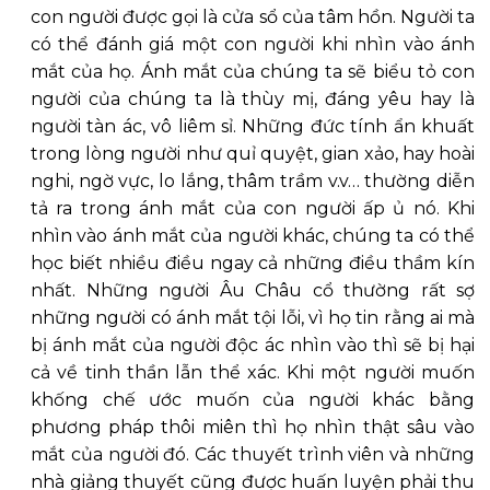
con người được gọi là cửa sổ của tâm hồn. Người ta
có thể đánh giá một con người khi nhìn vào ánh
mắt của họ. Ánh mắt của chúng ta sẽ biểu tỏ con
người của chúng ta là thùy mị, đáng yêu hay là
người tàn ác, vô liêm sỉ. Những đức tính ẩn khuất
trong lòng người như quỉ quyệt, gian xảo, hay hoài
nghi, ngờ vực, lo lắng, thâm trầm v.v… thường diễn
tả ra trong ánh mắt của con người ấp ủ nó. Khi
nhìn vào ánh mắt của người khác, chúng ta có thể
học biết nhiều điều ngay cả những điều thầm kín
nhất. Những người Âu Châu cổ thường rất sợ
những người có ánh mắt tội lỗi, vì họ tin rằng ai mà
bị ánh mắt của người độc ác nhìn vào thì sẽ bị hại
cả về tinh thần lẫn thể xác. Khi một người muốn
khống chế ước muốn của người khác bằng
phương pháp thôi miên thì họ nhìn thật sâu vào
mắt của người đó. Các thuyết trình viên và những
nhà giảng thuyết cũng được huấn luyện phải thu