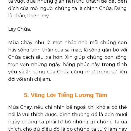
ta vượt qua những gian nan thử thách để đạt đến
đích của mỗi người chúng ta là chính Chúa, Ðấng
là chân, thiện, mỹ.
Lạy Chúa,
Mùa Chay như là một nhắc nhở mỗi chúng con
hãy sống tinh thần của sa mạc, là sống gắn bó với
Chúa cách sâu xa hơn. Xin giúp chúng con sống
trọn vẹn những ngày hồng phúc này trong tình
yêu và ân sủng của Chúa cũng như trong sự liên
đới với anh chị em.
5. Vâng Lời Tiếng Lương Tâm
Mùa Chay, nếu chỉ nhìn bề ngoài thì khó ai có thể
nói là vui thích được, bình thường đó là bốn mươi
ngày chúng ta phải từ bỏ những gì chúng ta ưa
thích, cho dù điều đó là do chúng ta tự ý làm hay