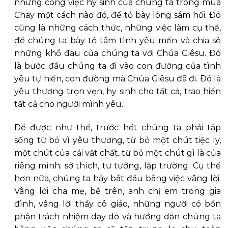
những công việc hy sinh của chúng ta trong mùa
Chay một cách nào đó, để tỏ bày lòng sám hối. Ðó
cũng là những cách thức, những việc làm cụ thể,
để chúng ta bày tỏ tâm tình yêu mến và chia sẻ
những khổ đau của chúng ta với Chúa Giêsu. Ðó
là bước đầu chúng ta đi vào con đường của tình
yêu tự hiến, con đường mà Chúa Giêsu đã đi. Ðó là
yêu thương trọn vẹn, hy sinh cho tất cả, trao hiến
tất cả cho người mình yêu.
Ðể được như thế, trước hết chúng ta phải tập
sống từ bỏ vì yêu thương, từ bỏ một chút tiệc ly,
một chút của cải vật chất, từ bỏ một chút gì là của
riêng mình: sở thích, tư tưởng, lập trường. Cụ thể
hơn nữa, chúng ta hãy bắt đầu bằng việc vâng lời.
Vâng lời cha mẹ, bề trên, anh chị em trong gia
đình, vâng lời thầy cô giáo, những người có bổn
phận trách nhiệm dạy dỗ và hướng dẫn chúng ta