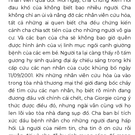
nhân viên qua đời. Mỗi ngày, cha chứng kiến nỗi
đau khổ của không biết bao nhiêu người. Cha
không chỉ an ủi và nâng đỡ các nhân viên cứu hỏa,
tất cả những ai quen biết cha đều chứng kiến
cảnh cha chia sớt tiền của cho những người vô gia
cư. Và các bạn của cha sẽ không bao giờ quên
được hình ảnh của vị linh mục ngồi cạnh giường
bệnh của các em bé. Người ta lại càng thấy rõ tấm
gương hy sinh quảng đại ấy chiếu sáng trong khi
cấp cứu các nạn nhân của cuộc khủng bố ngày
11/09/2001. Khi những nhân viên cứu hỏa ùa vào
trong tòa nhà thương mại thế giới đang bốc cháy
để tìm cứu các nạn nhân, họ biết rõ mình đang
đương đầu với chính cái chết, cha Giorgie cũng ý
thức được điều đó, nhưng ngài vẫn cùng với họ
len lõi vào tòa nhà đang sụp đổ. Cha ban bí tích
xức dầu bệnh nhân cho những người đang hấp
hối. Là người của niềm tin, cha tin ở ơn cứu rỗi