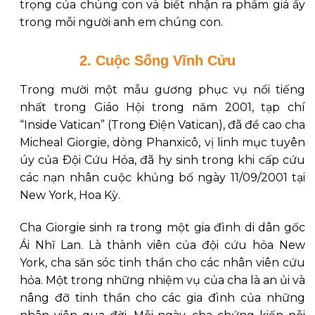
trọng của chúng con và biết nhận ra phẩm giá ấy
trong mỗi người anh em chúng con.
2. Cuộc Sống Vĩnh Cửu
Trong mười một mẫu gương phục vụ nổi tiếng
nhất trong Giáo Hội trong năm 2001, tạp chí
“Inside Vatican” (Trong Ðiện Vatican), đã đề cao cha
Micheal Giorgie, dòng Phanxicô, vị linh mục tuyên
úy của Ðội Cứu Hỏa, đã hy sinh trong khi cấp cứu
các nạn nhân cuộc khủng bố ngày 11/09/2001 tại
New York, Hoa Kỳ.
Cha Giorgie sinh ra trong một gia đình di dân gốc
Ái Nhĩ Lan. Là thành viên của đội cứu hỏa New
York, cha săn sóc tinh thần cho các nhân viên cứu
hỏa. Một trong những nhiệm vụ của cha là an ủi và
nâng đỡ tinh thần cho các gia đình của những