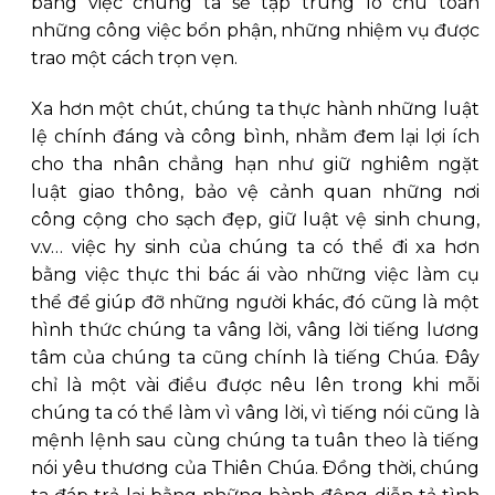
bằng việc chúng ta sẽ tập trung lo chu toàn
những công việc bổn phận, những nhiệm vụ được
trao một cách trọn vẹn.
Xa hơn một chút, chúng ta thực hành những luật
lệ chính đáng và công bình, nhằm đem lại lợi ích
cho tha nhân chẳng hạn như giữ nghiêm ngặt
luật giao thông, bảo vệ cảnh quan những nơi
công cộng cho sạch đẹp, giữ luật vệ sinh chung,
v.v… việc hy sinh của chúng ta có thể đi xa hơn
bằng việc thực thi bác ái vào những việc làm cụ
thể để giúp đỡ những người khác, đó cũng là một
hình thức chúng ta vâng lời, vâng lời tiếng lương
tâm của chúng ta cũng chính là tiếng Chúa. Ðây
chỉ là một vài điều được nêu lên trong khi mỗi
chúng ta có thể làm vì vâng lời, vì tiếng nói cũng là
mệnh lệnh sau cùng chúng ta tuân theo là tiếng
nói yêu thương của Thiên Chúa. Ðồng thời, chúng