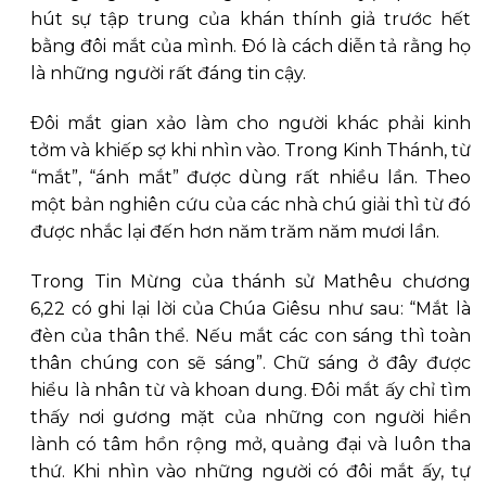
hút sự tập trung của khán thính giả trước hết
bằng đôi mắt của mình. Ðó là cách diễn tả rằng họ
là những người rất đáng tin cậy.
Ðôi mắt gian xảo làm cho người khác phải kinh
tởm và khiếp sợ khi nhìn vào. Trong Kinh Thánh, từ
“mắt”, “ánh mắt” được dùng rất nhiều lần. Theo
một bản nghiên cứu của các nhà chú giải thì từ đó
được nhắc lại đến hơn năm trăm năm mươi lần.
Trong Tin Mừng của thánh sử Mathêu chương
6,22 có ghi lại lời của Chúa Giêsu như sau: “Mắt là
đèn của thân thể. Nếu mắt các con sáng thì toàn
thân chúng con sẽ sáng”. Chữ sáng ở đây được
hiểu là nhân từ và khoan dung. Ðôi mắt ấy chỉ tìm
thấy nơi gương mặt của những con người hiền
lành có tâm hồn rộng mở, quảng đại và luôn tha
thứ. Khi nhìn vào những người có đôi mắt ấy, tự