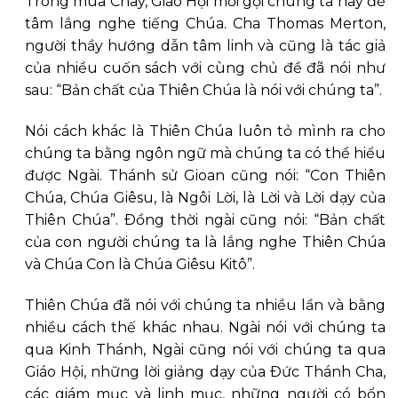
Trong mùa Chay, Giáo Hội mời gọi chúng ta hãy để
tâm lắng nghe tiếng Chúa. Cha Thomas Merton,
người thầy hướng dẫn tâm linh và cũng là tác giả
của nhiều cuốn sách với cùng chủ đề đã nói như
sau: “Bản chất của Thiên Chúa là nói với chúng ta”.
Nói cách khác là Thiên Chúa luôn tỏ mình ra cho
chúng ta bằng ngôn ngữ mà chúng ta có thể hiểu
được Ngài. Thánh sử Gioan cũng nói: “Con Thiên
Chúa, Chúa Giêsu, là Ngôi Lời, là Lời và Lời dạy của
Thiên Chúa”. Ðồng thời ngài cũng nói: “Bản chất
của con người chúng ta là lắng nghe Thiên Chúa
và Chúa Con là Chúa Giêsu Kitô”.
Thiên Chúa đã nói với chúng ta nhiều lần và bằng
nhiều cách thế khác nhau. Ngài nói với chúng ta
qua Kinh Thánh, Ngài cũng nói với chúng ta qua
Giáo Hội, những lời giảng dạy của Ðức Thánh Cha,
các giám mục và linh mục, những người có bổn