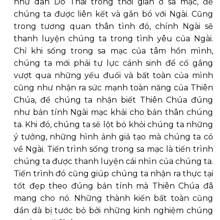
như dân Do Thái trong thời gian ở sa mạc, để
chúng ta được liên kết và gắn bó với Ngài. Cũng
trong tương quan thân tình đó, chính Ngài sẽ
thanh luyện chúng ta trong tình yêu của Ngài.
Chỉ khi sống trong sa mạc của tâm hồn mình,
chúng ta mới phải tự lực cánh sinh để cố gắng
vượt qua những yếu đuối và bất toàn của mình
cũng như nhận ra sức mạnh toàn năng của Thiên
Chúa, để chúng ta nhận biết Thiên Chúa đúng
như bản tính Ngài mạc khải cho bản thân chúng
ta. Khi đó, chúng ta sẽ lột bỏ khỏi chúng ta những
ý tưởng, những hình ảnh giả tạo mà chúng ta có
về Ngài. Tiến trình sống trong sa mạc là tiến trình
chúng ta được thanh luyện cái nhìn của chúng ta.
Tiến trình đó cũng giúp chúng ta nhận ra thực tại
tốt đẹp theo đúng bản tính mà Thiên Chúa đã
mang cho nó. Những thành kiến bất toàn cũng
dần dà bị tước bỏ bởi những kinh nghiệm chúng