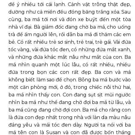
để ý nhiều tới cái lạnh. Cảnh vật trông thật đẹp,
dường như cả miền đều đóng băng trắng xóa. Sau
cùng, ba má tới nơi và đón xe buýt đến một tòa
nhà vĩ đại. Bà giám đốc đang chờ ba má, cho uống
trà để ấm người lên, rồi dẫn ba má đi thăm các em
bé. Có rất nhiều trẻ sơ sinh, trẻ trai, trẻ gái. Vài đứa
tóc vàng, vài đứa tóc đen, có những đứa mắt xanh,
và những đứa khác mắt nâu như mắt của con. Ba
má nhìn quanh một lúc lâu, có rất nhiều, nhiều
đứa trong bọn các con rất đẹp. Ba con và má
không biết làm sao để chọn. Bỗng ba má bước vào
một căn phòng mới, ở đó, trong chiếc nôi thứ hai,
ba má nhìn thấy con. Con đang sụt sịt mũi ngước
nhìn ba má như thể đang chờ đợi ba má từ lâu, và
ba má cũng đang chờ đợi con. Ba má cho rằng con
là đứa con đẹp nhất trong nhà với làn da màu nâu
đáng yêu và mái tóc đen dày. Người ta nói với ba
má tên con là Susan và con đã được bốn tháng