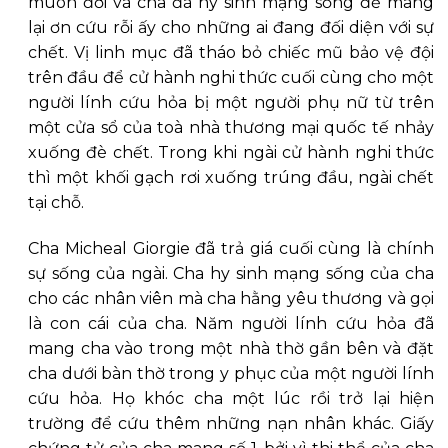
muôn đời và cha đã hy sinh mạng sống để mang
lại ơn cứu rỗi ấy cho những ai đang đối diện với sự
chết. Vị linh mục đã tháo bỏ chiếc mũ bảo vệ đội
trên đầu để cử hành nghi thức cuối cùng cho một
người lính cứu hỏa bị một người phụ nữ từ trên
một cửa sổ của toà nhà thương mại quốc tế nhảy
xuống đè chết. Trong khi ngài cử hành nghi thức
thì một khối gạch rơi xuống trúng đầu, ngài chết
tại chỗ.
Cha Micheal Giorgie đã trả giá cuối cùng là chính
sự sống của ngài. Cha hy sinh mạng sống của cha
cho các nhân viên mà cha hằng yêu thương và gọi
là con cái của cha. Năm người lính cứu hỏa đã
mang cha vào trong một nhà thờ gần bên và đặt
cha dưới bàn thờ trong y phục của một người lính
cứu hỏa. Họ khóc cha một lúc rồi trở lại hiện
trường để cứu thêm những nạn nhân khác. Giấy