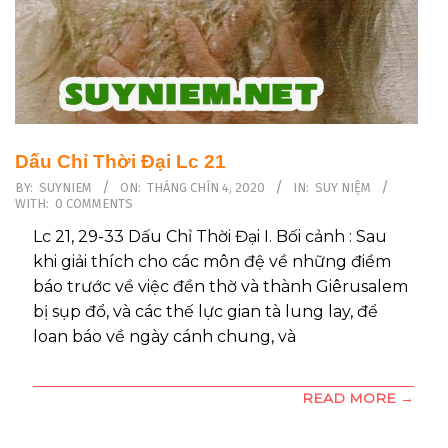
Tìm Hiểu về TÂN ƯỚC – Học Hỏi
Kinh Thánh
Tìm Hiểu về TÂN ƯỚC – Học Hỏi
Kinh Thánh BẢN CHẤT – NGUỒN
GỐC TÂN ƯỚC I. Bản chất của Tân
Dấu Chỉ Thời Đại Lc 21
Ước Thuật ngữ “Khế ước” (Hợp
2020-
đồng, chúc thư: Testament):
BY:
SUYNIEM
ON:
THÁNG CHÍN 4, 2020
IN:
SUY NIỆM
WITH:
0 COMMENTS
09-
trước khi có nghĩa là một tổng thể
04
Lc 21, 29-33 Dấu Chỉ Thời Đại I. Bối cảnh : Sau
những cuốn sách, nó muốn diễn
khi giải thích cho các môn đệ về những điềm
tả tương quan
báo trước về việc đền thờ và thành Giêrusalem
bị sụp đổ, và các thế lực gian tà lung lay, để
loan báo về ngày cánh chung, và
READ MORE →