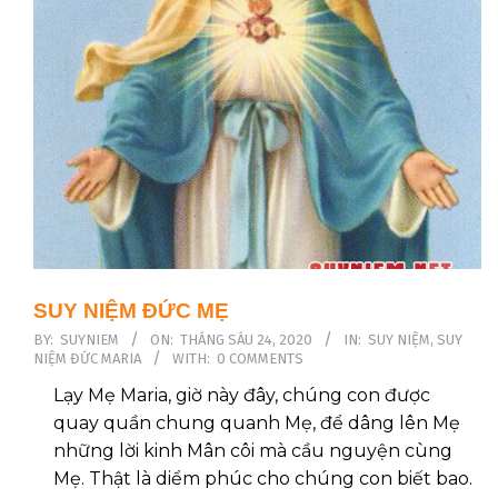
SUY NIỆM ĐỨC MẸ
2020-
BY:
SUYNIEM
ON:
THÁNG SÁU 24, 2020
IN:
SUY NIỆM
,
SUY
NIỆM ĐỨC MARIA
WITH:
0 COMMENTS
06-
24
Lạy Mẹ Maria, giờ này đây, chúng con được
quay quần chung quanh Mẹ, để dâng lên Mẹ
những lời kinh Mân côi mà cầu nguyện cùng
Mẹ. Thật là diểm phúc cho chúng con biết bao.