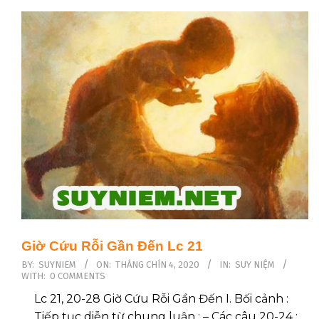
Giờ Cứu Rỗi Gần Đến Lc 21
2020-
BY:
SUYNIEM
ON:
THÁNG CHÍN 4, 2020
IN:
SUY NIỆM
WITH:
0 COMMENTS
09-
04
Lc 21, 20-28 Giờ Cứu Rỗi Gần Đến I. Bối cảnh :
Tiếp tục diễn từ chung luận : – Các câu 20-24 :