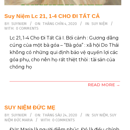
Suy Niệm Lc 21, 1-4 CHO ĐI TẤT CẢ
2020-
BY:
SUYNIEM
ON:
THÁNG CHÍN 4, 2020
IN:
SUY NIỆM
WITH:
0 COMMENTS
09-
04
Lc 21, 1-4 Cho Đi Tất Cả I. Bối cảnh : Gương dâng
cúng của một bà góa – “Bà góa” : xã hội Do Thái
không có những qui định bảo vệ quyền lợi các
góa phụ, cho nên họ rất thiệt thòi : tài sản của
chồng họ
READ MORE →
SUY NIỆM ĐỨC MẸ
2020-
BY:
SUYNIEM
ON:
THÁNG SÁU 24, 2020
IN:
SUY NIỆM
,
SUY
NIỆM ĐỨC MARIA
WITH:
0 COMMENTS
06-
24
Đức Maria là người diễm phúc. Đó là điều chính