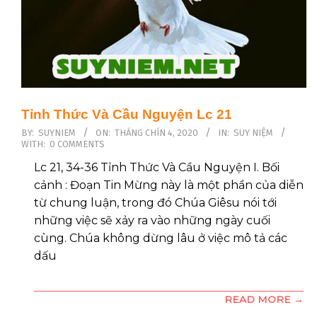
Tìm hiểu BẢN VĂN TÂN ƯỚC
BẢN VĂN TÂN ƯỚC 1. Chính bản
và khoa phê bình văn bản Chính
bản (autographa) của 27 quyển
Tỉnh Thức Và Cầu Nguyện Lc 21
sách thuộc bộ Tân Ước đã mai
2020-
một rất sớm. Các Giáo phụ thế kỷ
BY:
SUYNIEM
ON:
THÁNG CHÍN 4, 2020
IN:
SUY NIỆM
WITH:
0 COMMENTS
09-
II và III, trong khi chống đối
04
Lc 21, 34-36 Tỉnh Thức Và Cầu Nguyện I. Bối
Marcion và những người lạc đạo
cảnh : Đoạn Tin Mừng này là một phần của diễn
khác, không bao
từ chung luận, trong đó Chúa Giêsu nói tới
những việc sẽ xảy ra vào những ngày cuối
cùng. Chúa không dừng lâu ở việc mô tả các
dấu
READ MORE →