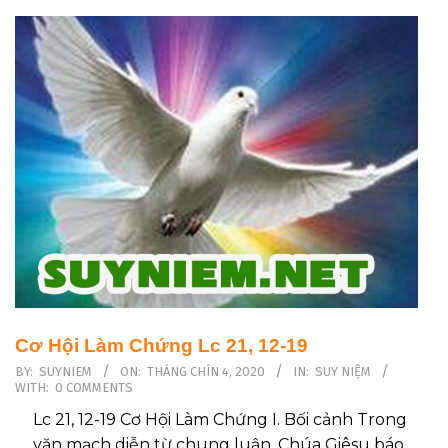
Cơ Hội Làm Chứng Lc 21, 12-19
2020-
BY:
SUYNIEM
ON:
THÁNG CHÍN 4, 2020
IN:
SUY NIỆM
WITH:
0 COMMENTS
09-
04
Lc 21, 12-19 Cơ Hội Làm Chứng I. Bối cảnh Trong
văn mạch diễn từ chung luận, Chúa Giêsu báo