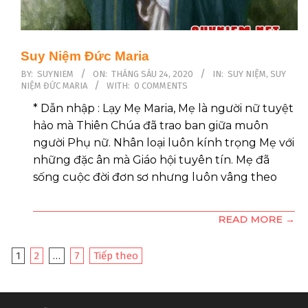
Suy Niệm Đức Maria
2020-
BY:
SUYNIEM
ON:
THÁNG SÁU 24, 2020
IN:
SUY NIỆM
,
SUY
NIỆM ĐỨC MARIA
WITH:
0 COMMENTS
06-
24
* Dẫn nhập : Lạy Mẹ Maria, Mẹ là người nữ tuyệt
hảo mà Thiên Chúa đã trao ban giữa muôn
người Phụ nữ. Nhân loại luôn kính trọng Mẹ với
những đặc ân mà Giáo hội tuyên tín. Mẹ đã
sống cuộc đời đơn sơ nhưng luôn vâng theo
READ MORE →
Điều
1
2
…
7
Tiếp theo
hướng
bài