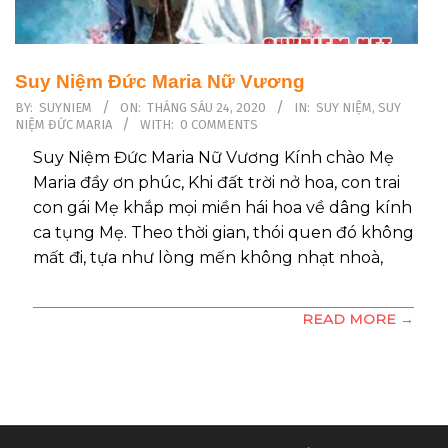
Suy Niệm Đức Maria Nữ Vương
2020-
BY:
SUYNIEM
ON:
THÁNG SÁU 24, 2020
IN:
SUY NIỆM
,
SUY
NIỆM ĐỨC MARIA
WITH:
0 COMMENTS
06-
24
Suy Niệm Đức Maria Nữ Vương Kính chào Mẹ
Maria đầy ơn phúc, Khi đất trời nở hoa, con trai
con gái Mẹ khắp mọi miền hái hoa về dâng kính
ca tụng Mẹ. Theo thời gian, thói quen đó không
mất đi, tựa như lòng mến không nhạt nhoà,
READ MORE →