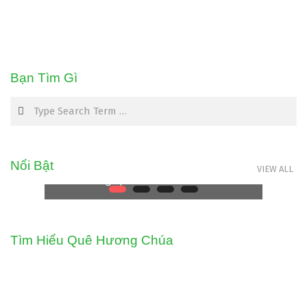
Tìm Hiểu về CÁC THƯ THÁNH
PHAOLÔ VÀ THƯ CHUNG
ĐẠI CƯƠNG VỀ CÁC THƯ
PHAOLÔ VÀ THƯ CHUNG CÁC
Bạn Tìm Gì
THƯ PHAOLÔ 1. Các thư thánh
Search
Phaolô trong Kinh bộ Cổ truyền
đã lưu lại cho chúng ta 14 thư
thánh Phaolô. Trong toàn thể có
thể coi là chính xác. Dưới đây là
Nổi Bật
VIEW ALL
thứ tự các thư trong Kinh
Tìm Hiểu Quê Hương Chúa