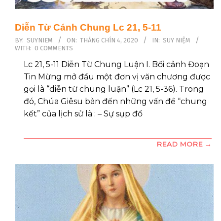
Diễn Từ Cánh Chung Lc 21, 5-11
2020-
BY:
SUYNIEM
ON:
THÁNG CHÍN 4, 2020
IN:
SUY NIỆM
WITH:
0 COMMENTS
09-
04
Lc 21, 5-11 Diễn Từ Chung Luận I. Bối cảnh Đoạn
Tin Mừng mở đầu một đơn vị văn chương được
gọi là “diễn từ chung luận” (Lc 21, 5-36). Trong
đó, Chúa Giêsu bàn đến những vấn đề “chung
kết” của lịch sử là : – Sự sụp đổ
READ MORE →