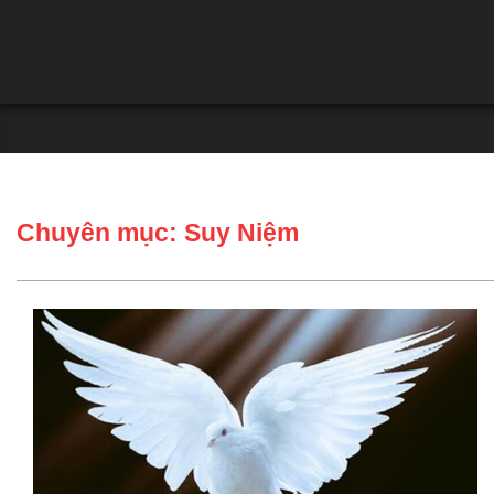
Skip
to
content
Secondary
Navigation
Menu
Chuyên mục: Suy Niệm