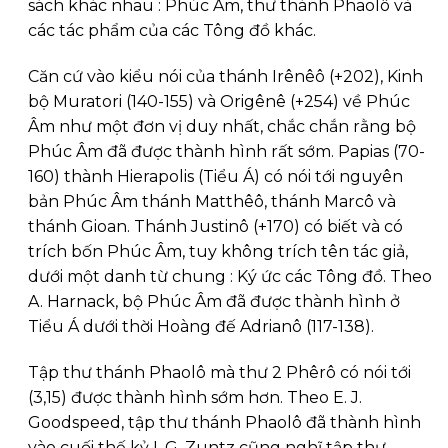
sách khác nhau : Phúc Âm, thư thánh Phaolô và
các tác phẩm của các Tông đồ khác.
Căn cứ vào kiểu nói của thánh Irênêô (+202), Kinh
bộ Muratori (140-155) và Origênê (+254) về Phúc
Âm như một đơn vị duy nhất, chắc chắn rằng bộ
Phúc Âm đã được thành hình rất sớm. Papias (70-
160) thành Hierapolis (Tiểu Á) có nói tới nguyên
bản Phúc Âm thánh Matthêô, thánh Marcô và
thánh Gioan. Thánh Justinô (+170) có biết và có
trích bốn Phúc Âm, tuy không trích tên tác giả,
dưới một danh từ chung : Ký ức các Tông đồ. Theo
A. Harnack, bộ Phúc Âm đã được thành hình ở
Tiểu Á dưới thời Hoàng đế Adrianô (117-138).
Tập thư thánh Phaolô mà thư 2 Phêrô có nói tới
(3,15) được thành hình sớm hơn. Theo E. J.
Goodspeed, tập thư thánh Phaolô đã thành hình
vào cuối thế kỷ I. G. Zuntz cũng nghĩ tập thư