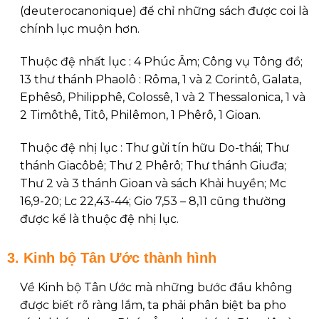
(deuterocanonique) để chỉ những sách được coi là
chính lục muộn hơn.
Thuộc đệ nhất lục : 4 Phúc Âm; Công vụ Tông đồ;
13 thư thánh Phaolô : Rôma, 1 và 2 Corintô, Galata,
Ephêsô, Philipphê, Colossê, 1 và 2 Thessalonica, 1 và
2 Timôthê, Titô, Philêmon, 1 Phêrô, 1 Gioan.
Thuộc đệ nhị lục : Thư gửi tín hữu Do-thái; Thư
thánh Giacôbê; Thư 2 Phêrô; Thư thánh Giuđa;
Thư 2 và 3 thánh Gioan và sách Khải huyền; Mc
16,9-20; Lc 22,43-44; Gio 7,53 – 8,11 cũng thường
được kể là thuộc đệ nhị lục.
3. Kinh bộ Tân Ước thành hình
Về Kinh bộ Tân Ước mà những bước đầu không
được biết rõ ràng lắm, ta phải phân biệt ba pho