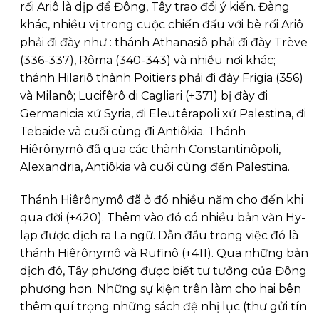
rối Ariô là dịp để Đông, Tây trao đổi ý kiến. Đàng
khác, nhiều vị trong cuộc chiến đấu với bè rối Ariô
phải đi đày như : thánh Athanasiô phải đi đày Trève
(336-337), Rôma (340-343) và nhiều nơi khác;
thánh Hilariô thành Poitiers phải đi đày Frigia (356)
và Milanô; Lucifêrô di Cagliari (+371) bị đày đi
Germanicia xứ Syria, đi Eleutêrapoli xứ Palestina, đi
Tebaide và cuối cùng đi Antiôkia. Thánh
Hiêrônymô đã qua các thành Constantinôpoli,
Alexandria, Antiôkia và cuối cùng đến Palestina.
Thánh Hiêrônymô đã ở đó nhiều năm cho đến khi
qua đời (+420). Thêm vào đó có nhiều bản văn Hy-
lạp được dịch ra La ngữ. Dẫn đầu trong việc đó là
thánh Hiêrônymô và Rufinô (+411). Qua những bản
dịch đó, Tây phương được biết tư tưởng của Đông
phương hơn. Những sự kiện trên làm cho hai bên
thêm quí trọng những sách đệ nhị lục (thư gửi tín