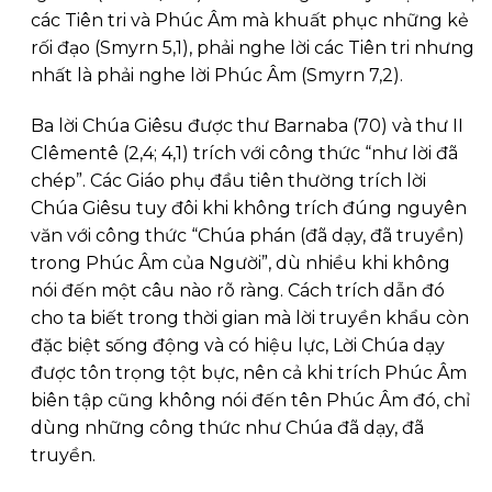
các Tiên tri và Phúc Âm mà khuất phục những kẻ
rối đạo (Smyrn 5,1), phải nghe lời các Tiên tri nhưng
nhất là phải nghe lời Phúc Âm (Smyrn 7,2).
Ba lời Chúa Giêsu được thư Barnaba (70) và thư II
Clêmentê (2,4; 4,1) trích với công thức “như lời đã
chép”. Các Giáo phụ đầu tiên thường trích lời
Chúa Giêsu tuy đôi khi không trích đúng nguyên
văn với công thức “Chúa phán (đã dạy, đã truyền)
trong Phúc Âm của Người”, dù nhiều khi không
nói đến một câu nào rõ ràng. Cách trích dẫn đó
cho ta biết trong thời gian mà lời truyền khẩu còn
đặc biệt sống động và có hiệu lực, Lời Chúa dạy
được tôn trọng tột bực, nên cả khi trích Phúc Âm
biên tập cũng không nói đến tên Phúc Âm đó, chỉ
dùng những công thức như Chúa đã dạy, đã
truyền.