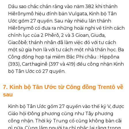
Dầu sao chắc chắn rằng vào năm 382 khi thánh
Hiêrônymô hiệu đính bản Vulgata, Kinh bộ Tân
Ước gồm 27 quyển. Sau này nhiều lần thánh
Hiêrônymô có đưa ra những hoài nghi về tính cách
chính lục của 2 Phêrô, 2 và 3 Gioan, Giuđa,
Giacôbê; thánh nhân đã làm việc đó với tư cách
một sử gia hơn là với tư cách một nhà thần học. Ba
Công đồng họp tại miềm Bắc Phi châu : Hippôna
(393), Carthaginê (397 và 419) đều công nhận Kinh
bộ Tân Ước có 27 quyển.
7. Kinh bộ Tân Ước từ Công đồng Trentô về
sau
Kinh bộ Tân Ước gồm 27 quyển vào thế kỷ V, được
Giáo hội Đông phương cũng như Tây phương
công nhận. Thời kỳ Trung cổ cũng không bàn cãi
gì nữa. Cùng lắm người ta chỉ nhắc lại rằng trong