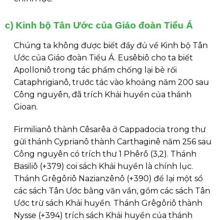
c) Kinh bộ Tân Ước của Giáo đoàn Tiểu Á
Chúng ta không được biết đầy đủ về Kinh bộ Tân
Ước của Giáo đoàn Tiểu Á. Eusêbiô cho ta biết
Apolloniô trong tác phẩm chống lại bè rối
Cataphrigianô, trước tác vào khoảng năm 200 sau
Công nguyên, đã trích Khải huyền của thánh
Gioan.
Firmilianô thành Cêsarêa ở Cappadocia trong thư
gửi thánh Cyprianô thành Carthaginê năm 256 sau
Công nguyên có trích thư 1 Phêrô (3,2). Thánh
Basiliô (+379) coi sách Khải huyền là chính lục.
Thánh Grêgôriô Nazianzênô (+390) để lại một sổ
các sách Tân Ước bằng văn vần, gồm các sách Tân
Ước trừ sách Khải huyền. Thánh Grêgôriô thành
Nysse (+394) trích sách Khải huyền của thánh