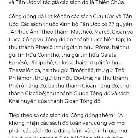
và Tân Ước vì tác giả các sách đó là Thiên Chúa.
Công đồng đã liệt kê tên các sách Cựu Ước và Tân
Ước. Các sách thuộc Kinh bộ Tân Ước có 27 quyển
: 4 Phúc Âm : theo thánh Matthêô, Marcô, Gioan và
Luca; Công vụ Tông đồ do thánh Luca biên tập; 14
thư thánh Phaolô : thư gửi tín hữu Rôma, hai thư
gửi tín hữu Côrinthô, thư gửi tín hữu Galata,
Êphêsô, Philipphê, Colossê, hai thư gửi tín hữu
Thessalônica, hai thư gửi Timôthêô, thư gửi Titô,
Philêmon, thư gửi tín hữu Do-thái; hai thư thánh
Phêrô Tông đồ; ba thư thánh Gioan Tông đồ, thư
thánh Giacôbê; thư thánh Giuđa Tông đồ và sách
Khải huyền của thánh Gioan Tông đồ.
Tiếp theo sổ các sách đó, Công đồng thêm : “Ai
không nhận các sách đó toàn vẹn, cùng với mọi
phần các sách đó là đáng kính và chính lục, như