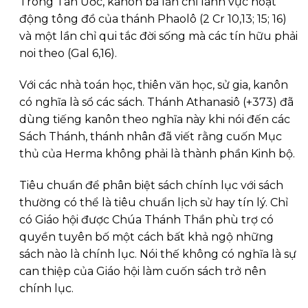
Trong Tân Ước, kanôn ba lần chỉ lãnh vực hoạt
động tông đồ của thánh Phaolô (2 Cr 10,13; 15; 16)
và một lần chỉ qui tắc đời sống mà các tín hữu phải
noi theo (Gal 6,16).
Với các nhà toán học, thiên văn học, sử gia, kanôn
có nghĩa là sổ các sách. Thánh Athanasiô (+373) đã
dùng tiếng kanôn theo nghĩa này khi nói đến các
Sách Thánh, thánh nhân đã viết rằng cuốn Mục
thủ của Herma không phải là thành phần Kinh bộ.
Tiêu chuẩn để phân biệt sách chính lục với sách
thường có thể là tiêu chuẩn lịch sử hay tín lý. Chỉ
có Giáo hội được Chúa Thánh Thần phù trợ có
quyền tuyên bố một cách bất khả ngộ những
sách nào là chính lục. Nói thế không có nghĩa là sự
can thiệp của Giáo hội làm cuốn sách trở nên
chính lục.