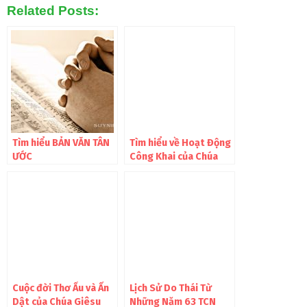
Related Posts:
Tìm hiểu BẢN VĂN TÂN
Tìm hiểu về Hoạt Động
ƯỚC
Công Khai của Chúa
Giêsu
Cuộc đời Thơ Ấu và Ẩn
Lịch Sử Do Thái Từ
Dật của Chúa Giêsu
Những Năm 63 TCN