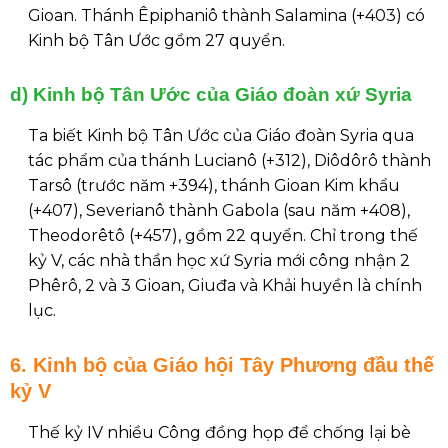
Gioan. Thánh Êpiphaniô thành Salamina (+403) có
Kinh bộ Tân Ước gồm 27 quyển.
d) Kinh bộ Tân Ước của Giáo đoàn xứ Syria
Ta biết Kinh bộ Tân Ước của Giáo đoàn Syria qua
tác phẩm của thánh Lucianô (+312), Diôdôrô thành
Tarsô (trước năm +394), thánh Gioan Kim khẩu
(+407), Severianô thành Gabola (sau năm +408),
Theodorêtô (+457), gồm 22 quyển. Chỉ trong thế
kỷ V, các nhà thần học xứ Syria mới công nhận 2
Phêrô, 2 và 3 Gioan, Giuđa và Khải huyền là chính
lục.
6. Kinh bộ của Giáo hội Tây Phương đầu thế
kỷ V
Thế kỷ IV nhiều Công đồng họp để chống lại bè