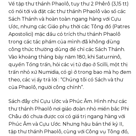
Về tập thư thánh Phaolô, tuy thư 2 Phêrô (3,15 tt)
có nói tới và đặt các thư thánh Phaolô vào sổ các
Sách Thánh và hoàn toàn ngang hàng với Cựu
Ước, nhưng các Giáo phụ thời các Tông đồ (Patres
Apostolici) mặc dầu có trích thư thánh Phaolô
trong các tác phẩm của mình đã không dùng
công thức thường dùng để chỉ các Sách Thánh.
Vào khoảng tháng bảy năm 180, khi Saturninô,
quyền Tổng trấn, hỏi các vị tử đạo ở Scilli, một thị
trấn nhỏ xứ Numidia, có gì ở trong bao mà họ đem
theo, các vị ấy trả lời : “Chúng tôi có Sách và thư
của Phaolô, người công chính”.
Sách đây chỉ Cựu Ước và Phúc Âm. Hình như các
thư thánh Phaolô nơi giáo đoàn nhỏ miền bắc Phi
Châu đó chưa được coi có giá trị ngang hàng với
Phúc Âm và Cựu Ước. Nhưng hậu bán thế kỷ II,
tập thư thánh Phaolô, cùng với Công vụ Tông đồ,